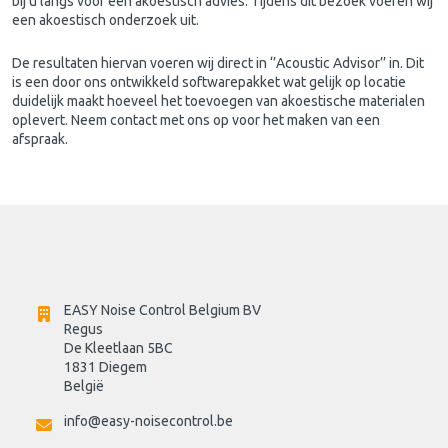
bij u langs voor een
akoestisch advies
. Tijdens dit bezoek voeren wij
een
akoestisch onderzoek
uit.
De resultaten hiervan voeren wij direct in ‘’Acoustic Advisor’’ in. Dit
is een door ons ontwikkeld softwarepakket wat gelijk op locatie
duidelijk maakt hoeveel het toevoegen van akoestische materialen
oplevert. Neem contact met ons op voor het maken van een
afspraak.
EASY Noise Control Belgium BV
Regus 
De Kleetlaan 5BC
1831 Diegem
België
info@easy-noisecontrol.be