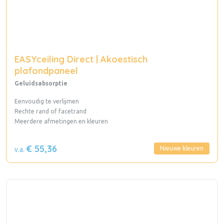
EASYceiling Direct | Akoestisch
plafondpaneel
Geluidsabsorptie
Eenvoudig te verlijmen
Rechte rand of facetrand
Meerdere afmetingen en kleuren
€ 55,36
Nieuwe kleuren
v.a.