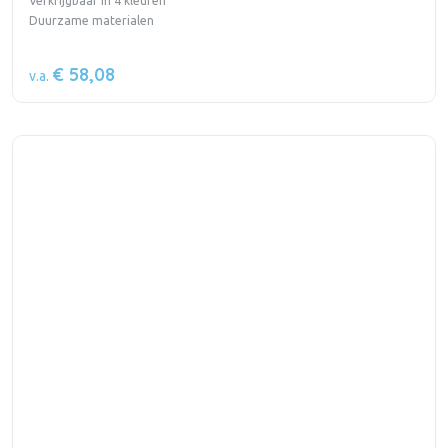
Verkrijgbaar in 4 kleuren
Duurzame materialen
€ 58,08
v.a.