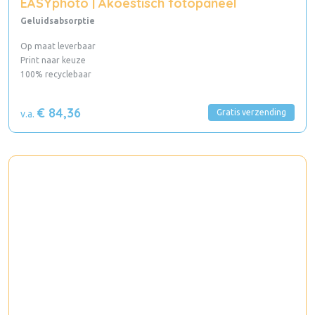
EASYphoto | Akoestisch fotopaneel
Geluidsabsorptie
Op maat leverbaar
Print naar keuze
100% recyclebaar
€ 84,36
Gratis verzending
v.a.