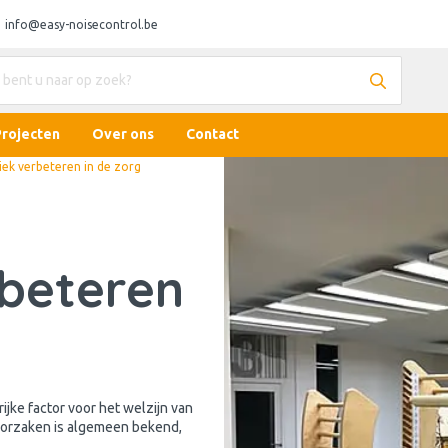
info@easy-noisecontrol.be
Projecten
Over ons
Contact
iek verbeteren in de zorg
rbeteren
ijke factor voor het welzijn van
orzaken is algemeen bekend,