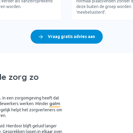
 eerder als vanzelfsprekend
normaal plaatsvinden zonder d
ren worden.
deze buiten de groep worden
'meebeluisterd'.
Vraag gratis advies aan
de zorg zo
. In een zorgomgeving heeft dat
galm
medewerkers werken. Minder
egelijk helpt het zorgverleners om
ren.
d. Hierdoor blijft geluid langer
. Gesprekken lopen in elkaar over,