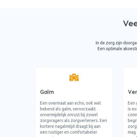
Vee
In de zorg zijn doorg
Een optimale akoesti
Galm
Ver
Een overmaat aan echo, ook wel
Een 
bekend als galm, veroorzaakt
is e
onvermijdelijk onrust bij zowel
comm
zorgvragers als zorgverleners. Een
begr
kortere nagalmtijd draagt bij aan
zorg
een rustiger en comfortabeler
mag 