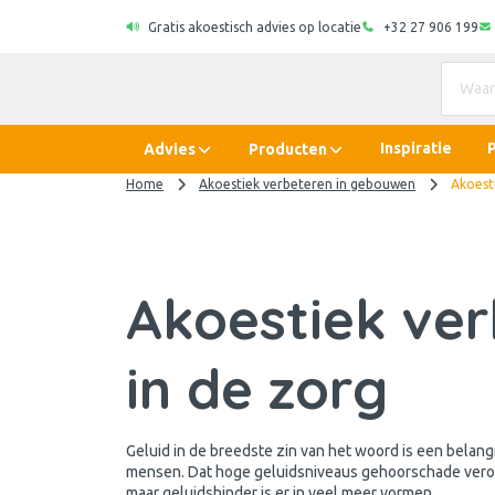
Gratis akoestisch advies op locatie
+32 27 906 199
Inspiratie
Advies
Producten
Home
Akoestiek verbeteren in gebouwen
Akoest
Akoestiek ve
in de zorg
Geluid in de breedste zin van het woord is een belangr
mensen. Dat hoge geluidsniveaus gehoorschade vero
maar geluidshinder is er in veel meer vormen.