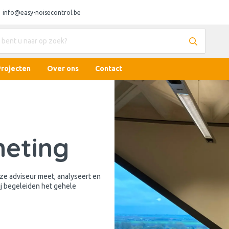
info@easy-noisecontrol.be
Projecten
Over ons
Contact
meting
Onze adviseur meet, analyseert en
ij begeleiden het gehele