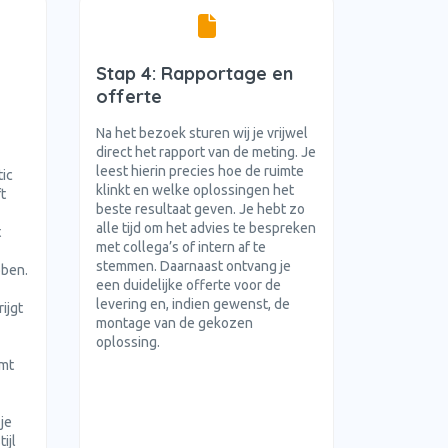
Stap 4: Rapportage en
offerte
Na het bezoek sturen wij je vrijwel
direct het rapport van de meting. Je
leest hierin precies hoe de ruimte
ic
klinkt en welke oplossingen het
t
beste resultaat geven. Je hebt zo
alle tijd om het advies te bespreken
t
met collega’s of intern af te
stemmen. Daarnaast ontvang je
bben.
een duidelijke offerte voor de
levering en, indien gewenst, de
ijgt
montage van de gekozen
oplossing.
emt
je
ijl