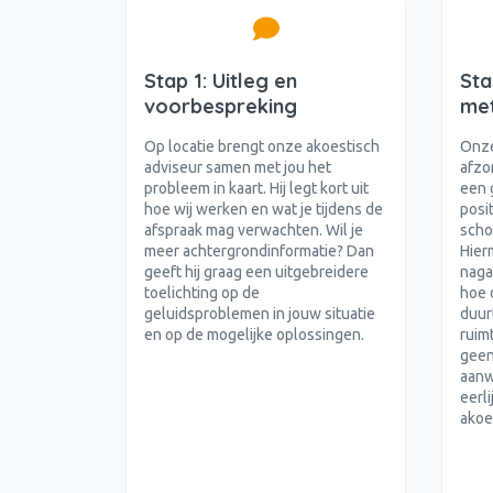
Stap 1: Uitleg en
Sta
voorbespreking
met
Op locatie brengt onze akoestisch
Onze
adviseur samen met jou het
afzo
probleem in kaart. Hij legt kort uit
een 
hoe wij werken en wat je tijdens de
posi
afspraak mag verwachten. Wil je
scho
meer achtergrondinformatie? Dan
Hier
geeft hij graag een uitgebreidere
naga
toelichting op de
hoe 
geluidsproblemen in jouw situatie
duur
en op de mogelijke oplossingen.
ruimt
geen
aanw
eerl
akoe