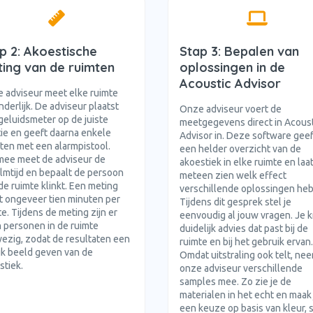
p 2: Akoestische
Stap 3: Bepalen van
ing van de ruimten
oplossingen in de
Acoustic Advisor
 adviseur meet elke ruimte
nderlijk. De adviseur plaatst
Onze adviseur voert de
geluidsmeter op de juiste
meetgegevens direct in Acoust
tie en geeft daarna enkele
Advisor in. Deze software geef
ten met een alarmpistool.
een helder overzicht van de
mee meet de adviseur de
akoestiek in elke ruimte en laa
lmtijd en bepaalt de persoon
meteen zien welk effect
de ruimte klinkt. Een meting
verschillende oplossingen he
t ongeveer tien minuten per
Tijdens dit gesprek stel je
e. Tijdens de meting zijn er
eenvoudig al jouw vragen. Je kr
 personen in de ruimte
duidelijk advies dat past bij de
ezig, zodat de resultaten een
ruimte en bij het gebruik ervan.
ijk beeld geven van de
Omdat uitstraling ook telt, ne
stiek.
onze adviseur verschillende
samples mee. Zo zie je de
materialen in het echt en maak 
een keuze op basis van kleur, st