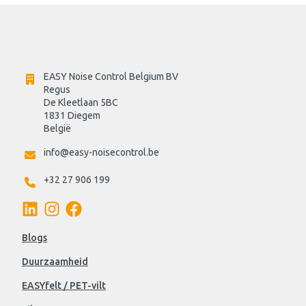
EASY Noise Control Belgium BV
Regus 
De Kleetlaan 5BC
1831 Diegem
België
info@easy-noisecontrol.be
+32 27 906 199
Blogs
Duurzaamheid
EASYfelt / PET-vilt