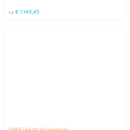
€ 1.143,45
v.a.
VREE | FirstCall belstoel