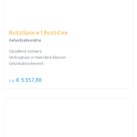
BuzziSpace | BuzziCee
Geluidsabsorptie
Opvallend ontwerp
Verkrijgbaar in meerdere kleuren
Geluidsabsorberend
€ 5.357,88
v.a.