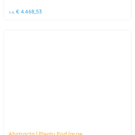
€ 4.468,53
v.a.
Abstracta | Plenty Pod large