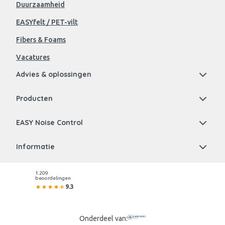
Duurzaamheid
EASYfelt / PET-vilt
Fibers & Foams
Vacatures
Advies & oplossingen
Producten
EASY Noise Control
Informatie
1.209
beoordelingen
9.3
Onderdeel van: