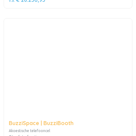
v.a.
BuzziSpace | BuzziBooth
Akoestische telefooncel