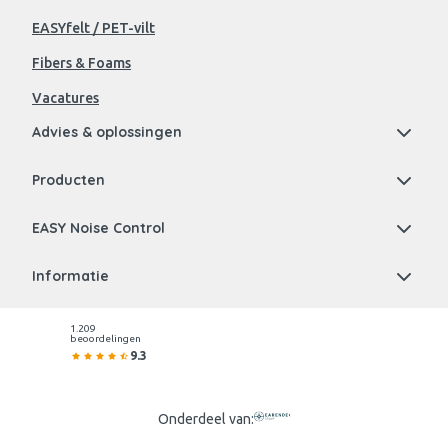
EASYfelt / PET-vilt
Fibers & Foams
Vacatures
Advies & oplossingen
Producten
EASY Noise Control
Informatie
1.209
beoordelingen
9.3
Onderdeel van: