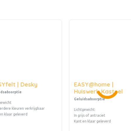
Yfelt | Desky
EASY@home |
Huiswerk Kasteel
idsabsorptie
Geluidsabsorptie
gewicht
erdere kleuren verkrijgbaar
Lichtgewicht
en klaar geleverd
In grijs of antraciet
Kant en klaar geleverd