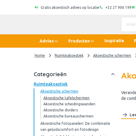
Gratis akoestisch advies op locatie
+32 27 906 199
Inspiratie
Advies
Producten
Home
Ruimteakoestiek
Akoestische schermen
Ako
Categorieën
Ruimteakoestiek
Akoestische schermen
Verande
Akoestische tafelschermen
de comb
Akoestische scheidingswanden
Akoestische dividers
Le
Akoestische bureauschermen
Akoestische fotopanelen: De combinatie
van geluidscomfort en fotodesign