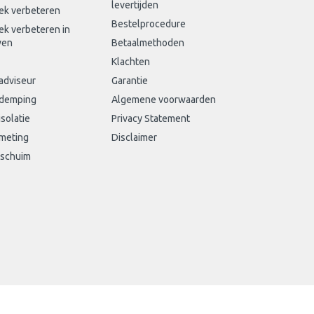
levertijden
ek verbeteren
Bestelprocedure
ek verbeteren in
wen
Betaalmethoden
Klachten
adviseur
Garantie
sdemping
Algemene voorwaarden
isolatie
Privacy Statement
meting
Disclaimer
schuim