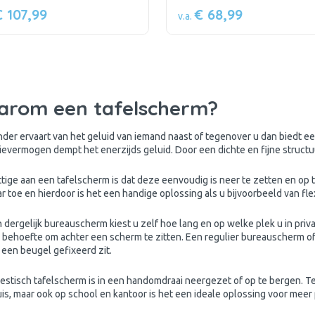
€ 107,99
€ 68,99
v.a.
rom een tafelscherm?
inder ervaart van het geluid van iemand naast of tegenover u dan biedt 
ievermogen dempt het enerzijds geluid. Door een dichte en fijne structu
ttige aan een tafelscherm is dat deze eenvoudig is neer te zetten en o
r toe en hierdoor is het een handige oplossing als u bijvoorbeeld van fl
dergelijk bureauscherm kiest u zelf hoe lang en op welke plek u in privac
de behoefte om achter een scherm te zitten. Een regulier bureauscherm o
 een beugel gefixeerd zit.
estisch tafelscherm is in een handomdraai neergezet of op te bergen. Te
uis, maar ook op school en kantoor is het een ideale oplossing voor meer