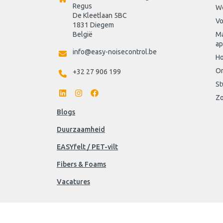
Regus 
W
De Kleetlaan 5BC
Vo
1831 Diegem
België
Ma
ap
info@easy-noisecontrol.be
Ho
On
+32 27 906 199
St
Zo
Blogs
Duurzaamheid
EASYfelt / PET-vilt
Fibers & Foams
Vacatures