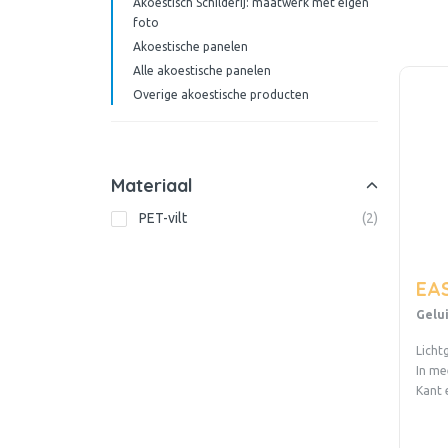
Akoestisch Schilderij: maatwerk met eigen
foto
Akoestische panelen
Alle akoestische panelen
Overige akoestische producten
Materiaal
PET-vilt
(
2
)
EAS
Gelu
Licht
In me
Kant 