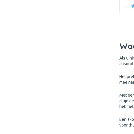
v.a.
Waa
Als u h
absorpt
Het pre
mee naa
Met een 
altijd 
het met
Een ako
voor th