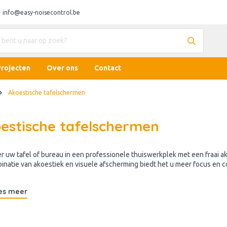
info@easy-noisecontrol.be
Projecten
Over ons
Contact
Akoestische tafelschermen
estische tafelschermen
r uw tafel of bureau in een professionele thuiswerkplek met een fraai 
inatie van
akoestiek
en visuele afscherming biedt het u meer focus en c
es meer