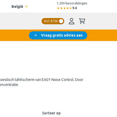
1.209 beoordelingen
België
9.4
Incl. BTW
Vraag gratis advies aan
akoestisch tafelscherm van EASY Noise Control. Door
oncentratie.
Sorteer op