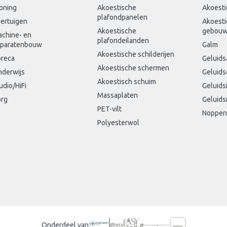
oning
Akoestische
Akoesti
plafondpanelen
ertuigen
Akoesti
Akoestische
gebou
chine- en
plafondeilanden
paratenbouw
Galm
Akoestische schilderijen
reca
Geluids
Akoestische schermen
derwijs
Geluid
Akoestisch schuim
udio/HiFi
Geluids
Massaplaten
rg
Geluids
PET-vilt
Noppen
Polyesterwol
Onderdeel van: