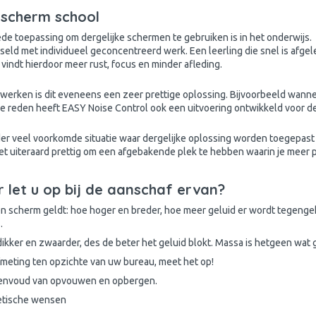
lscherm school
de toepassing om dergelijke schermen te gebruiken is in het onderwijs.
seld met individueel geconcentreerd werk. Een leerling die snel is afgel
 vindt hierdoor meer rust, focus en minder afleding.
iswerken is dit eveneens een zeer prettige oplossing. Bijvoorbeeld wann
 reden heeft EASY Noise Control ook een uitvoering ontwikkeld voor de
er veel voorkomde situatie waar dergelijke oplossing worden toegepast z
het uiteraard prettig om een afgebakende plek te hebben waarin je meer
 let u op bij de aanschaf ervan?
en scherm geldt: hoe hoger en breder, hoe meer geluid er wordt tegenge
s.
ikker en zwaarder, des de beter het geluid blokt. Massa is hetgeen wat
meting ten opzichte van uw bureau, meet het op!
envoud van opvouwen en opbergen.
etische wensen