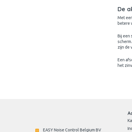
De a
Met een
betere 
Bij een
scherm.
zijn de
Een afsc
het zin
A
Ka
In
EASY Noise Control Belgium BV