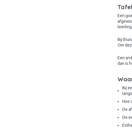
Tafe
Een goe
afgewis
leerling
Bij thu
Om deze
Een and
dan is 
Waar
Bij e
lang
Hoe d
De af
De e
Esth