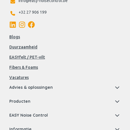
info@easy-noisecontrol.be
+32 27 906 199
Blogs
Duurzaamheid
EASYfelt / PET-vilt
Fibers & Foams
Vacatures
Advies & oplossingen
Producten
EASY Noise Control
Informatie