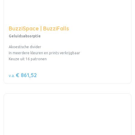
BuzziSpace | BuzziFalls
Geluidsabsorptie
Akoestische divider
In meerdere kleuren en prints verkrijgbaar
Keuze uit 16 patronen
€ 861,52
v.a.