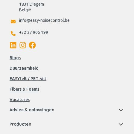
1831 Diegem
België
info@easy-noisecontrol.be
+32 27 906 199
Blogs
Duurzaamheid
EASYfelt / PET-vilt
Fibers & Foams
Vacatures
Advies & oplossingen
Producten