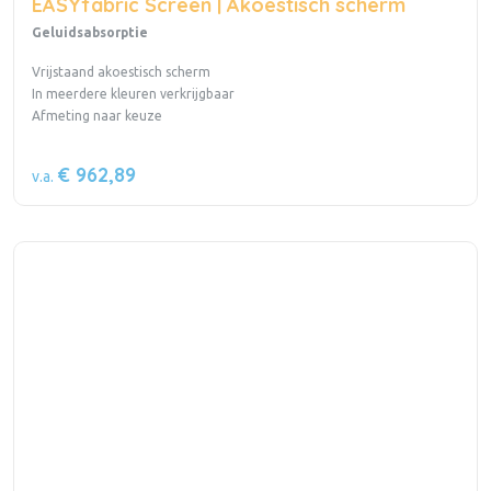
EASYfabric Screen | Akoestisch scherm
Geluidsabsorptie
Vrijstaand akoestisch scherm
In meerdere kleuren verkrijgbaar
Afmeting naar keuze
€ 962,89
v.a.