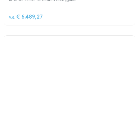
€ 6.489,27
v.a.