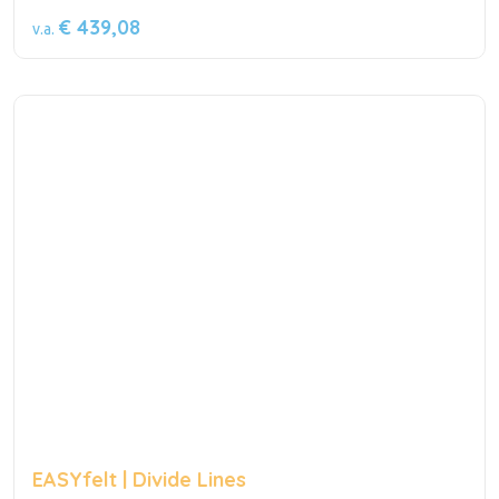
€ 439,08
v.a.
EASYfelt | Divide Lines