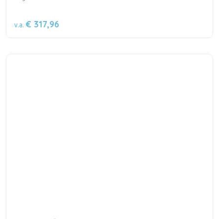
€ 317,96
v.a.