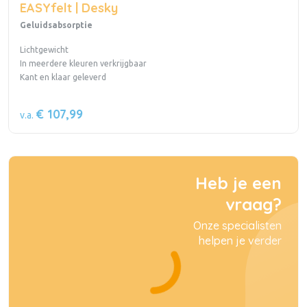
EASYfelt | Desky
Geluidsabsorptie
Lichtgewicht
In meerdere kleuren verkrijgbaar
Kant en klaar geleverd
€ 107,99
v.a.
Heb je een
vraag?
Onze specialisten
helpen je verder