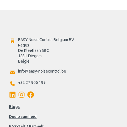
EASY Noise Control Belgium BV
Regus 
De Kleetlaan 5BC
1831 Diegem
België
info@easy-noisecontrol.be
+32 27 906 199
Blogs
Duurzaamheid
EASYfelt / PET-vilt