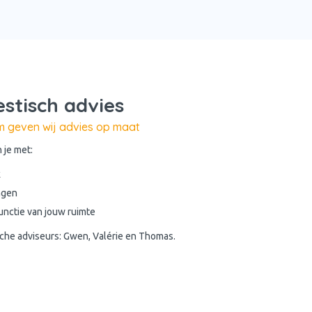
estisch advies
om geven wij advies op maat
 je met:
k
ngen
functie van jouw ruimte
ische adviseurs: Gwen, Valérie en Thomas.