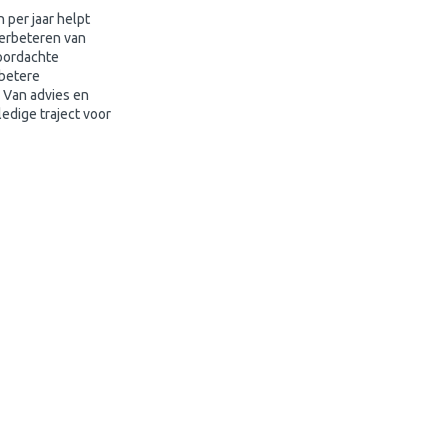
 per jaar helpt
verbeteren van
doordachte
 betere
 Van advies en
edige traject voor