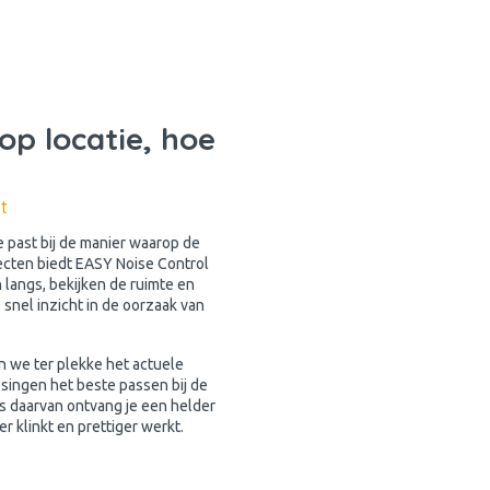
op locatie, hoe
t
e past bij de manier waarop de
jecten biedt EASY Noise Control
 langs, bekijken de ruimte en
 snel inzicht in de oorzaak van
n we ter plekke het actuele
singen het beste passen bij de
sis daarvan ontvang je een helder
r klinkt en prettiger werkt.