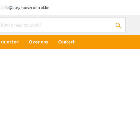
info@easy-noisecontrol.be
Projecten
Over ons
Contact