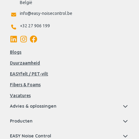
België
info@easy-noisecontrol.be
+32 27 906 199
Blogs
Duurzaamheid
EASYfelt / PET-vilt
Fibers & Foams
Vacatures
Advies & oplossingen
Producten
EASY Noise Control