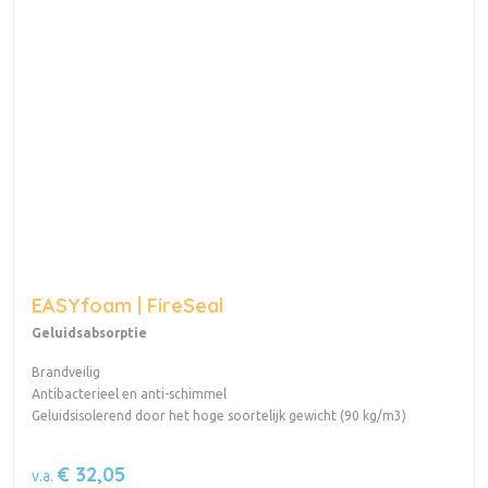
EASYfoam | FireSeal
Geluidsabsorptie
Brandveilig
Antibacterieel en anti-schimmel
Geluidsisolerend door het hoge soortelijk gewicht (90 kg/m3)
€ 32,05
v.a.