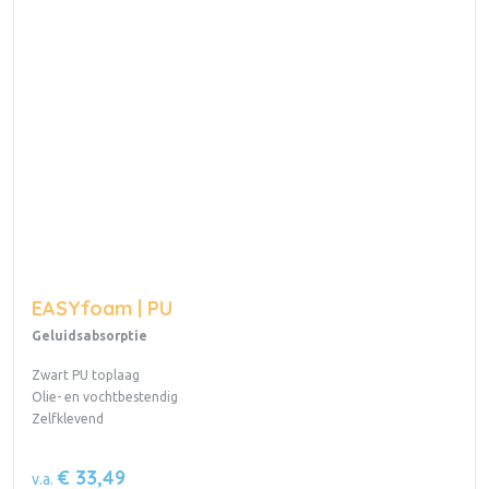
EASYfoam | PU
Geluidsabsorptie
Zwart PU toplaag
Olie- en vochtbestendig
Zelfklevend
€ 33,49
v.a.