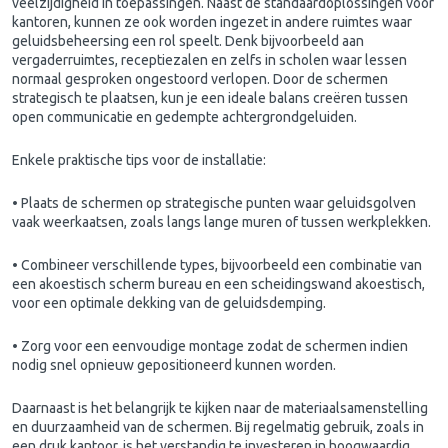
veelzijdigheid in toepassingen. Naast de standaardoplossingen voor
kantoren, kunnen ze ook worden ingezet in andere ruimtes waar
geluidsbeheersing een rol speelt. Denk bijvoorbeeld aan
vergaderruimtes, receptiezalen en zelfs in scholen waar lessen
normaal gesproken ongestoord verlopen. Door de schermen
strategisch te plaatsen, kun je een ideale balans creëren tussen
open communicatie en gedempte achtergrondgeluiden.
Enkele praktische tips voor de installatie:
• Plaats de schermen op strategische punten waar geluidsgolven
vaak weerkaatsen, zoals langs lange muren of tussen werkplekken.
• Combineer verschillende types, bijvoorbeeld een combinatie van
een akoestisch scherm bureau en een scheidingswand akoestisch,
voor een optimale dekking van de geluidsdemping.
• Zorg voor een eenvoudige montage zodat de schermen indien
nodig snel opnieuw gepositioneerd kunnen worden.
Daarnaast is het belangrijk te kijken naar de materiaalsamenstelling
en duurzaamheid van de schermen. Bij regelmatig gebruik, zoals in
een druk kantoor, is het verstandig te investeren in hoogwaardig