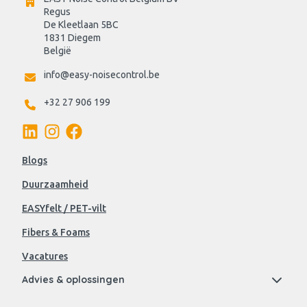
Regus 
De Kleetlaan 5BC
1831 Diegem
België
info@easy-noisecontrol.be
+32 27 906 199
Blogs
Duurzaamheid
EASYfelt / PET-vilt
Fibers & Foams
Vacatures
Advies & oplossingen