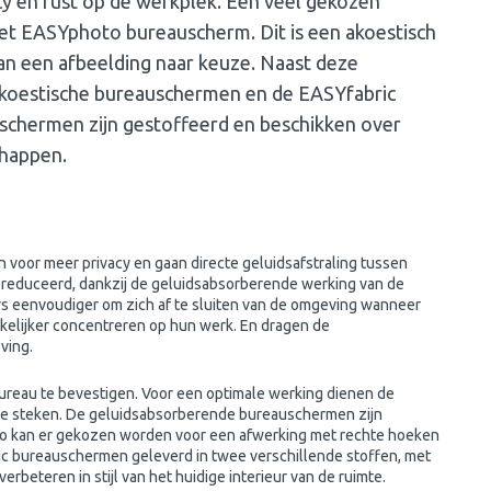
acy en rust op de werkplek. Een veel gekozen
het EASYphoto bureauscherm. Dit is een akoestisch
n een afbeelding naar keuze. Naast deze
akoestische bureauschermen en de EASYfabric
schermen zijn gestoffeerd en beschikken over
chappen.
oor meer privacy en gaan directe geluidsafstraling tussen
ereduceerd, dankzij de geluidsabsorberende werking van de
 eenvoudiger om zich af te sluiten van de omgeving wanneer
kelijker concentreren op hun werk. En dragen de
ving.
reau te bevestigen. Voor een optimale werking dienen de
te steken. De geluidsabsorberende bureauschermen zijn
. Zo kan er gekozen worden voor een afwerking met rechte hoeken
c bureauschermen geleverd in twee verschillende stoffen, met
rbeteren in stijl van het huidige interieur van de ruimte.