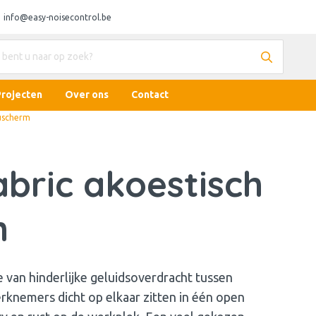
info@easy-noisecontrol.be
Projecten
Over ons
Contact
auscherm
bric akoestisch
m
ke van hinderlijke geluidsoverdracht tussen
rknemers dicht op elkaar zitten in één open