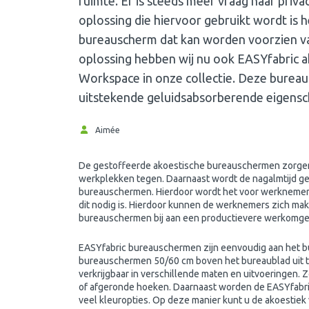
ruimte. Er is steeds meer vraag naar priv
oplossing die hiervoor gebruikt wordt is 
bureauscherm dat kan worden voorzien va
oplossing hebben wij nu ook EASYfabric 
Workspace in onze collectie. Deze bureau
uitstekende geluidsabsorberende eigens
Aimée
De gestoffeerde akoestische bureauschermen zorgen v
werkplekken tegen. Daarnaast wordt de nagalmtijd g
bureauschermen. Hierdoor wordt het voor werknemers
dit nodig is. Hierdoor kunnen de werknemers zich mak
bureauschermen bij aan een productievere werkomge
EASYfabric bureauschermen zijn eenvoudig aan het bu
bureauschermen 50/60 cm boven het bureaublad uit 
verkrijgbaar in verschillende maten en uitvoeringen
of afgeronde hoeken. Daarnaast worden de EASYfabri
veel kleuropties. Op deze manier kunt u de akoestiek ve