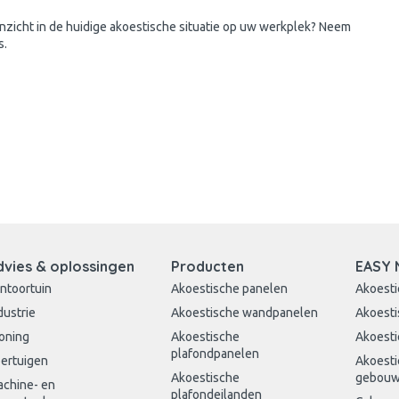
 inzicht in de huidige akoestische situatie op uw werkplek? Neem
s.
dvies & oplossingen
Producten
EASY 
ntoortuin
Akoestische panelen
Akoesti
dustrie
Akoestische wandpanelen
Akoesti
oning
Akoestische
Akoesti
plafondpanelen
ertuigen
Akoesti
Akoestische
gebou
chine- en
plafondeilanden