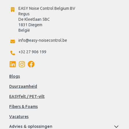
EASY Noise Control Belgium BV
Regus 
De Kleetlaan 5BC
1831 Diegem
België
info@easy-noisecontrol.be
+32 27 906 199
Blogs
Duurzaamheid
EASYfelt / PET-vilt
Fibers & Foams
Vacatures
Advies & oplossingen