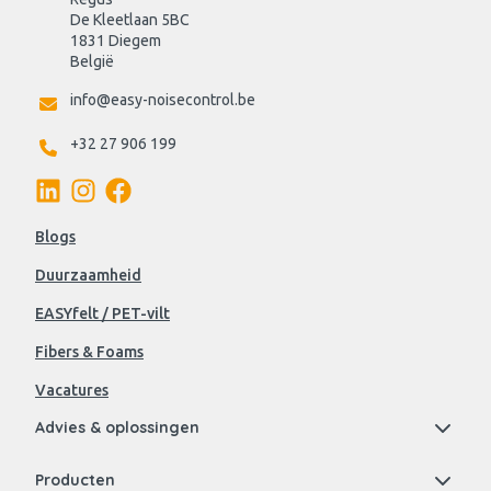
De Kleetlaan 5BC
1831 Diegem
België
info@easy-noisecontrol.be
+32 27 906 199
Blogs
Duurzaamheid
EASYfelt / PET-vilt
Fibers & Foams
Vacatures
Advies & oplossingen
Producten