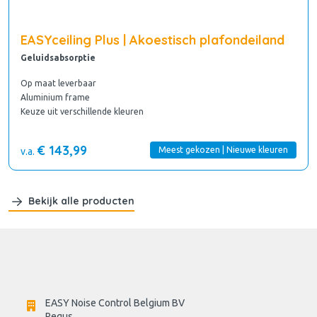
EASYceiling Plus | Akoestisch plafondeiland
Geluidsabsorptie
Op maat leverbaar
Aluminium frame
Keuze uit verschillende kleuren
€ 143,99
Meest gekozen | Nieuwe kleuren
v.a.
Bekijk alle producten
EASY Noise Control Belgium BV
Regus 