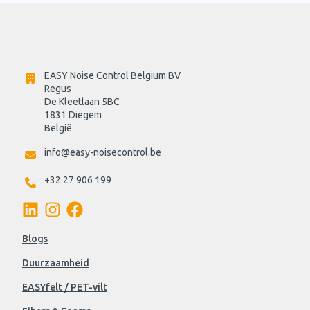
EASY Noise Control Belgium BV
Regus 
De Kleetlaan 5BC
1831 Diegem
België
info@easy-noisecontrol.be
+32 27 906 199
Blogs
Duurzaamheid
EASYfelt / PET-vilt