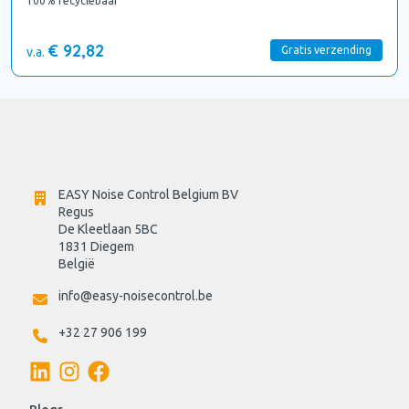
100% recyclebaar
€ 92,82
Gratis verzending
v.a.
EASY Noise Control Belgium BV
Regus 
De Kleetlaan 5BC
1831 Diegem
België
info@easy-noisecontrol.be
+32 27 906 199