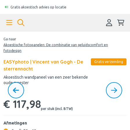
Gratis akoestisch advies op locatie
Ga naar
Akoestische fotopanelen: De combinatie van geluidscomfort en
fotodesign
EASYphoto | Vincent van Gogh - De
Gratis verzending
sterrennacht
Akoestisch wandpaneel van een zeer bekende
oude meester
€ 117,98
per stuk (incl. BTW)
Afmetingen