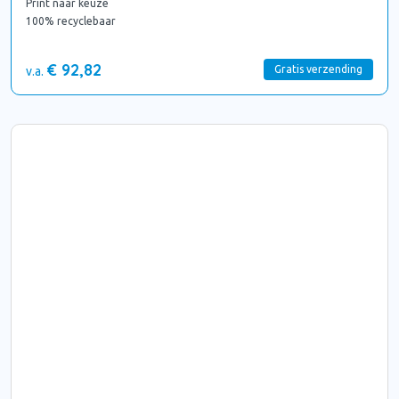
Print naar keuze
100% recyclebaar
€ 92,82
Gratis verzending
v.a.