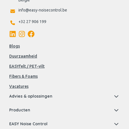
België
info@easy-noisecontrol.be
+32 27 906 199
Blogs
Duurzaamheid
EASYfelt / PET-vilt
Fibers & Foams
Vacatures
Advies & oplossingen
Producten
EASY Noise Control