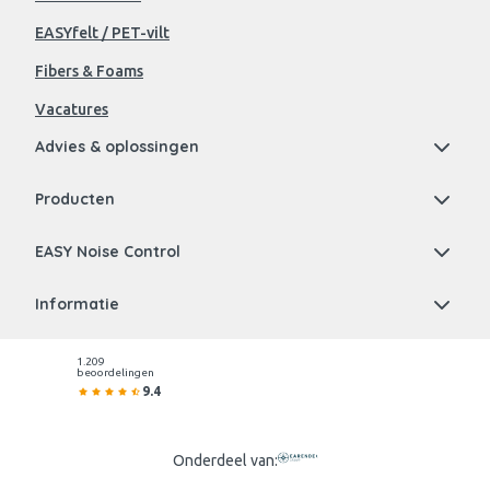
EASYfelt / PET-vilt
Fibers & Foams
Vacatures
Advies & oplossingen
Producten
EASY Noise Control
Informatie
1.209
beoordelingen
9.4
Onderdeel van: