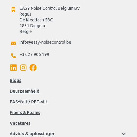
EASY Noise Control Belgium BV
Regus 
De Kleetlaan 5BC
1831 Diegem
België
info@easy-noisecontrol.be
+32 27 906 199
Blogs
Duurzaamheid
EASYfelt / PET-vilt
Fibers & Foams
Vacatures
Advies & oplossingen