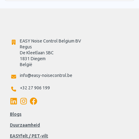
EASY Noise Control Belgium BV
Regus 
De Kleetlaan 5BC
1831 Diegem
België
info@easy-noisecontrol.be
+32 27 906 199
Blogs
Duurzaamheid
EASYfelt / PET-vilt