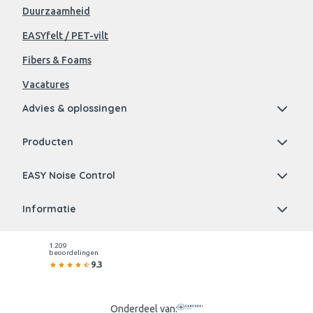
Duurzaamheid
EASYfelt / PET-vilt
Fibers & Foams
Vacatures
Advies & oplossingen
Producten
EASY Noise Control
Informatie
1.209
beoordelingen
9.3
Onderdeel van: