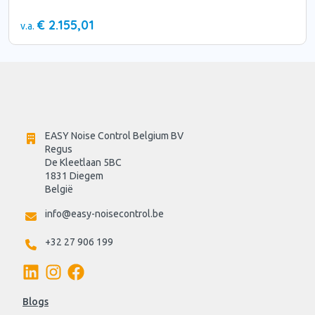
€ 2.155,01
v.a.
EASY Noise Control Belgium BV
Regus 
De Kleetlaan 5BC
1831 Diegem
België
info@easy-noisecontrol.be
+32 27 906 199
Blogs