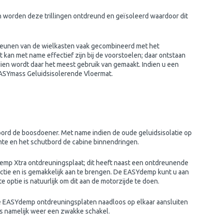
 worden deze trillingen ontdreund en geïsoleerd waardoor dit
dreunen van de wielkasten vaak gecombineerd met het
an met name effectief zijn bij de voorstoelen; daar ontstaan
en wordt daar het meest gebruik van gemaakt. Indien u een
ASYmass Geluidsisolerende Vloermat.
tbord de boosdoener. Met name indien de oude geluidsisolatie op
imte en het schutbord de cabine binnendringen.
emp Xtra ontdreuningsplaat; dit heeft naast een ontdreunende
ctie en is gemakkelijk aan te brengen. De EASYdemp kunt u aan
 optie is natuurlijk om dit aan de motorzijde te doen.
 de EASYdemp ontdreuningsplaten naadloos op elkaar aansluiten
 is namelijk weer een zwakke schakel.