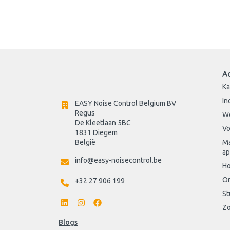
A
Ka
In
EASY Noise Control Belgium BV
Regus 
W
De Kleetlaan 5BC
Vo
1831 Diegem
België
Ma
ap
info@easy-noisecontrol.be
Ho
On
+32 27 906 199
St
Zo
Blogs