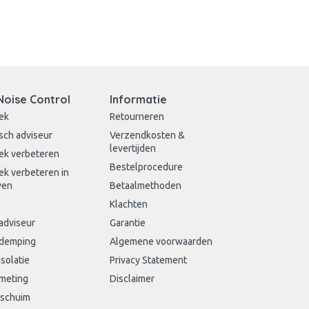
Noise Control
Informatie
ek
Retourneren
sch adviseur
Verzendkosten &
levertijden
ek verbeteren
Bestelprocedure
ek verbeteren in
wen
Betaalmethoden
Klachten
adviseur
Garantie
sdemping
Algemene voorwaarden
isolatie
Privacy Statement
meting
Disclaimer
schuim