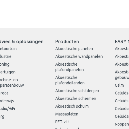
dvies & oplossingen
Producten
EASY 
ntoortuin
Akoestische panelen
Akoesti
dustrie
Akoestische wandpanelen
Akoesti
oning
Akoestische
Akoesti
plafondpanelen
ertuigen
Akoesti
Akoestische
gebou
chine- en
plafondeilanden
paratenbouw
Galm
Akoestische schilderijen
reca
Geluids
Akoestische schermen
derwijs
Geluid
Akoestisch schuim
udio/HiFi
Geluids
Massaplaten
rg
Geluids
PET-vilt
Noppen