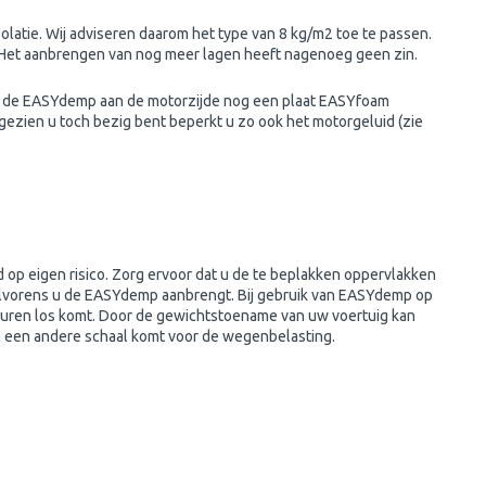
isolatie. Wij adviseren daarom het type van 8 kg/m2 toe te passen.
. Het aanbrengen van nog meer lagen heeft nagenoeg geen zin.
op de EASYdemp aan de motorzijde nog een plaat EASYfoam
gezien u toch bezig bent beperkt u zo ook het motorgeluid (zie
d op eigen risico. Zorg ervoor dat u de te beplakken oppervlakken
r alvorens u de EASYdemp aanbrengt. Bij gebruik van EASYdemp op
raturen los komt. Door de gewichtstoename van uw voertuig kan
n een andere schaal komt voor de wegenbelasting.