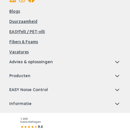
Blogs
Duurzaamheid
EASYfelt / PET-vilt
Fibers & Foams
Vacatures
Advies & oplossingen
Producten
EASY Noise Control
Informatie
1.209
beoordelingen
9.4