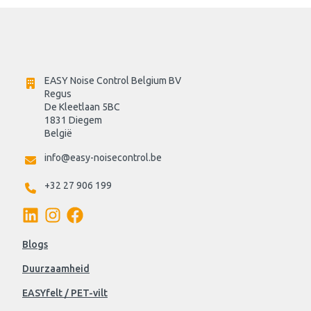
EASY Noise Control Belgium BV
Regus 
De Kleetlaan 5BC
1831 Diegem
België
info@easy-noisecontrol.be
+32 27 906 199
Blogs
Duurzaamheid
EASYfelt / PET-vilt