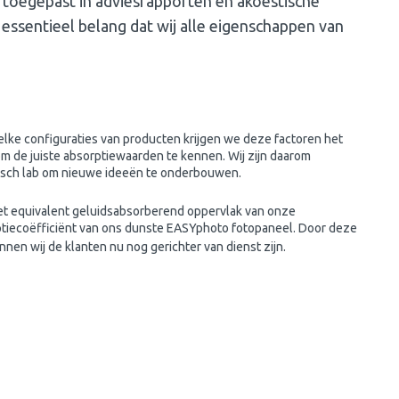
toegepast in adviesrapporten en akoestische
essentieel belang dat wij alle eigenschappen van
 welke configuraties van producten krijgen we deze factoren het
 om de juiste absorptiewaarden te kennen. Wij zijn daarom
tisch lab om nieuwe ideeën te onderbouwen.
et equivalent geluidsabsorberend oppervlak van onze
tiecoëfficiënt van ons dunste EASYphoto fotopaneel. Door deze
en wij de klanten nu nog gerichter van dienst zijn.