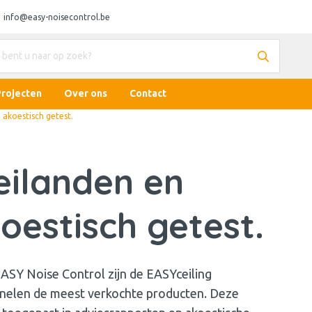
info@easy-noisecontrol.be
Projecten
Over ons
Contact
akoestisch getest.
eilanden en
estisch getest.
EASY Noise Control zijn de EASYceiling
nelen de meest verkochte producten. Deze