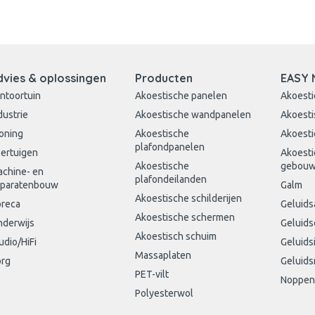
dvies & oplossingen
Producten
EASY 
ntoortuin
Akoestische panelen
Akoesti
dustrie
Akoestische wandpanelen
Akoesti
oning
Akoestische
Akoesti
plafondpanelen
ertuigen
Akoesti
Akoestische
gebou
chine- en
plafondeilanden
paratenbouw
Galm
Akoestische schilderijen
reca
Geluids
Akoestische schermen
derwijs
Geluid
Akoestisch schuim
udio/HiFi
Geluids
Massaplaten
rg
Geluids
PET-vilt
Noppen
Polyesterwol