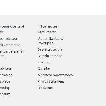
Noise Control
Informatie
ek
Retourneren
sch adviseur
Verzendkosten &
levertijden
ek verbeteren
Bestelprocedure
ek verbeteren in
wen
Betaalmethoden
Klachten
adviseur
Garantie
sdemping
Algemene voorwaarden
isolatie
Privacy Statement
meting
Disclaimer
schuim