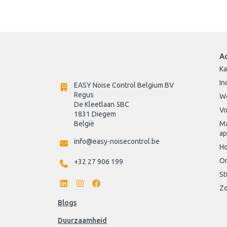
A
Ka
In
EASY Noise Control Belgium BV
Regus 
W
De Kleetlaan 5BC
Vo
1831 Diegem
België
Ma
ap
info@easy-noisecontrol.be
Ho
On
+32 27 906 199
St
Zo
Blogs
Duurzaamheid