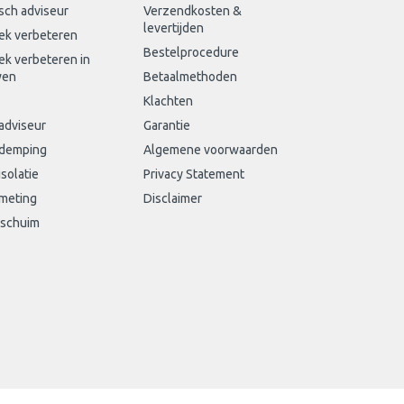
sch adviseur
Verzendkosten &
levertijden
ek verbeteren
Bestelprocedure
ek verbeteren in
wen
Betaalmethoden
Klachten
adviseur
Garantie
sdemping
Algemene voorwaarden
isolatie
Privacy Statement
meting
Disclaimer
schuim