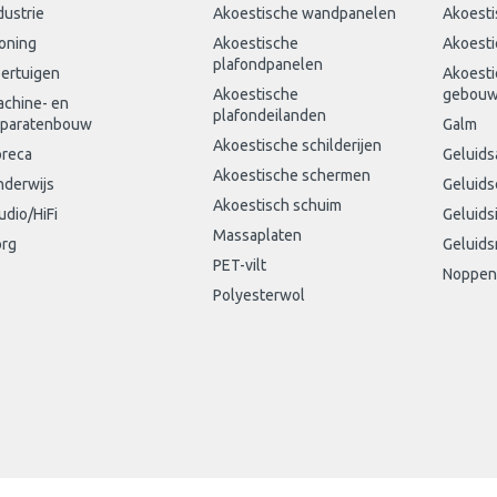
dustrie
Akoestische wandpanelen
Akoesti
oning
Akoestische
Akoesti
plafondpanelen
ertuigen
Akoesti
Akoestische
gebou
chine- en
plafondeilanden
paratenbouw
Galm
Akoestische schilderijen
reca
Geluids
Akoestische schermen
derwijs
Geluid
Akoestisch schuim
udio/HiFi
Geluids
Massaplaten
rg
Geluids
PET-vilt
Noppen
Polyesterwol