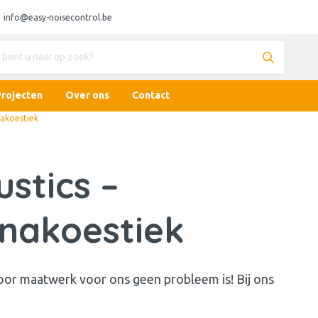
info@easy-noisecontrol.be
Projecten
Over ons
Contact
akoestiek
stics –
nakoestiek
door maatwerk voor ons geen probleem is! Bij ons