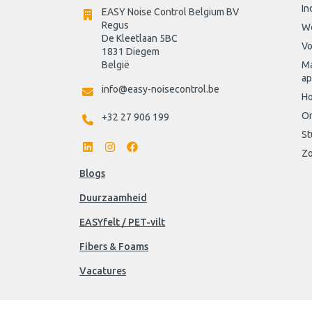
In
EASY Noise Control Belgium BV
Regus 
W
De Kleetlaan 5BC
Vo
1831 Diegem
België
Ma
ap
info@easy-noisecontrol.be
Ho
On
+32 27 906 199
St
Zo
Blogs
Duurzaamheid
EASYfelt / PET-vilt
Fibers & Foams
Vacatures