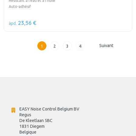
Résistant à l’eau et à l’huile
Auto-adhésif
23,56 €
àpd.
Suivant
1
2
3
4
EASY Noise Control Belgium BV
Regus 
De Kleetlaan 5BC
1831 Diegem
Belgique