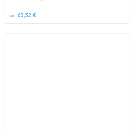
63,52 €
àpd.