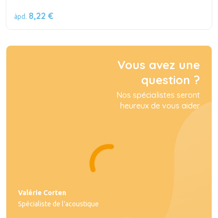
8,22 €
àpd.
Vous avez une
question ?
Nos spécialistes seront
heureux de vous aider
Valérie Corten
Spécialiste de l'acoustique