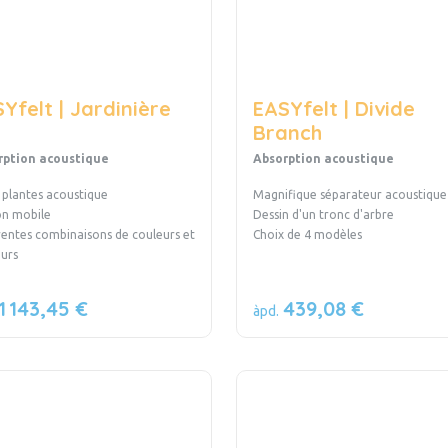
Yfelt | Jardinière
EASYfelt | Divide
Branch
rption acoustique
Absorption acoustique
 plantes acoustique
Magnifique séparateur acoustique
on mobile
Dessin d'un tronc d'arbre
rentes combinaisons de couleurs et
Choix de 4 modèles
uteurs
1 143,45 €
439,08 €
àpd.