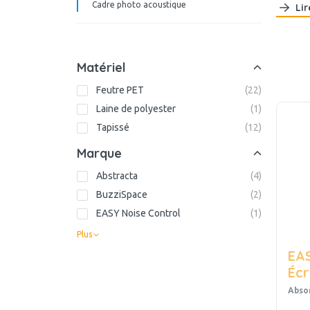
Cadre photo acoustique
Lir
Matériel
Feutre PET
(
22
)
Laine de polyester
(
1
)
Tapissé
(
12
)
Marque
Abstracta
(
4
)
BuzziSpace
(
2
)
EASY Noise Control
(
1
)
Plus
EAS
Écr
Abso