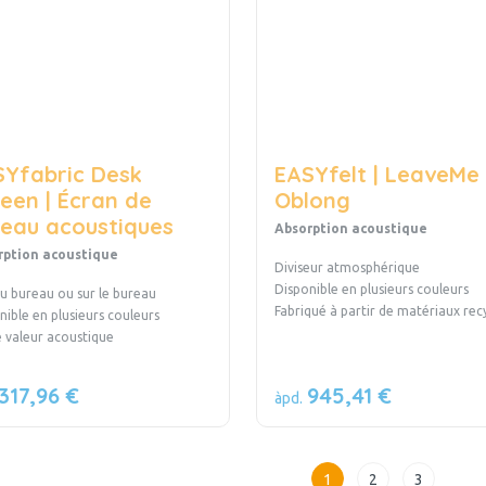
SYfabric Desk
EASYfelt | LeaveMe
een | Écran de
Oblong
eau acoustiques
Absorption acoustique
rption acoustique
Diviseur atmosphérique
Disponible en plusieurs couleurs
au bureau ou sur le bureau
Fabriqué à partir de matériaux rec
nible en plusieurs couleurs
e valeur acoustique
317,96 €
945,41 €
àpd.
1
2
3