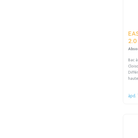
EAS
2.0
Abso
Bac à
Clois
Diffé
ha
àpd.