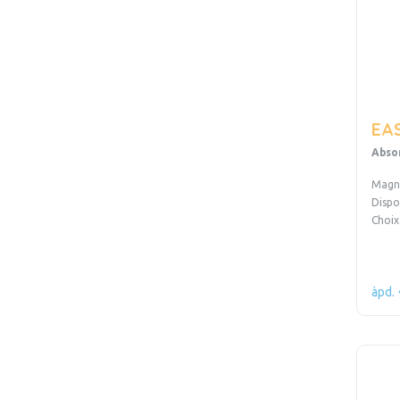
EAS
Abso
Magni
Dispo
Choix
àpd.