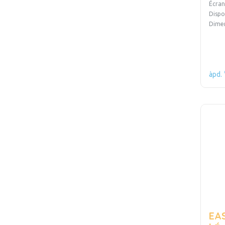
Écran
Dispo
Dime
àpd.
EA