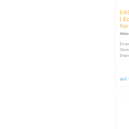
EA
| É
fo
Abso
Écran
Choix 
Dispo
àpd.