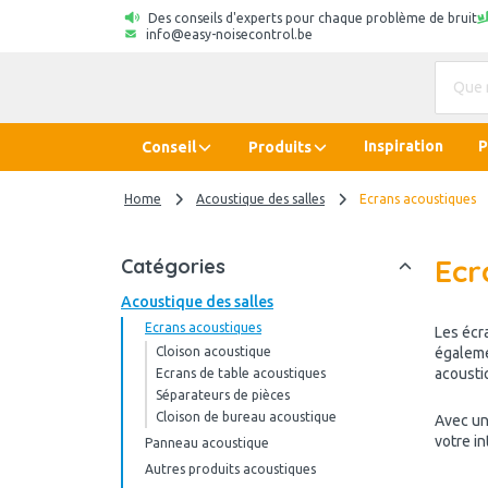
Des conseils d'experts pour chaque problème de bruit
info@easy-noisecontrol.be
Inspiration
P
Conseil
Produits
Home
Acoustique des salles
Ecrans acoustiques
Ecr
Catégories
Acoustique des salles
Ecrans acoustiques
Les écr
Cloison acoustique
égalemen
acousti
Ecrans de table acoustiques
Séparateurs de pièces
Cloison de bureau acoustique
Avec un
votre in
Panneau acoustique
Autres produits acoustiques