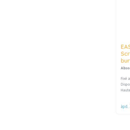
EA
Scr
bur
Abso
Fixé 
Dispo
Haut
àpd.