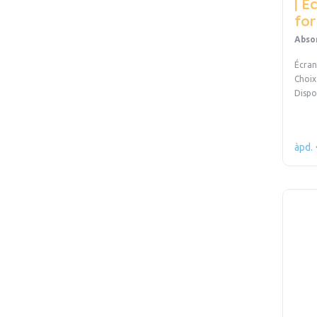
| É
fo
Abso
Écran
Choix 
Dispo
àpd.