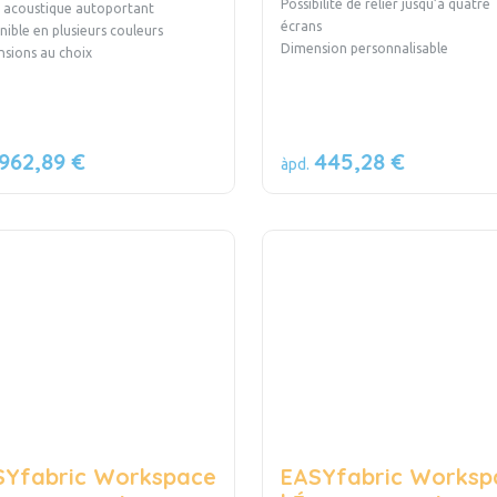
Possibilité de relier jusqu’à quatre
 acoustique autoportant
écrans
nible en plusieurs couleurs
Dimension personnalisable
nsions au choix
962,89 €
445,28 €
àpd.
SYfabric Workspace
EASYfabric Worksp