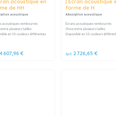
cran acoustique en
| Écran acoustique 
rme de HH
forme de H
rption acoustique
Absorption acoustique
s acoustiques rembourrés
Écrans acoustiques rembourrés
entre plusieurs tailles
Choix entre plusieurs tailles
nible en 30 couleurs différentes
Disponible en 30 couleurs différ
4 607,96 €
2 726,65 €
àpd.