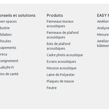
onseils et solutions
Produits
EASY 
pen-spaces
Panneaux muraux
Amélior
acoustiques
dustrie
Analyse
Panneaux de plafond
bitation
Mesure
acoustiques
hicules
Amélior
Ilots de plafond
bâtimen
uipements
acoustiques
reca
Cadre photo acoustique
seignement
Ecrans acoustiques
udio/Hi-Fi
Mousse acoustique
ins de santé
Laine de Polyester
Plaques de masse
Feutre