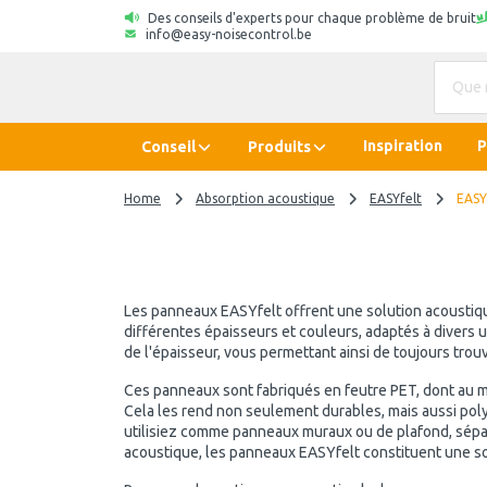
Des conseils d'experts pour chaque problème de bruit
info@easy-noisecontrol.be
Inspiration
P
Conseil
Produits
Home
Absorption acoustique
EASYfelt
EASYf
Les panneaux EASYfelt offrent une solution acoustiqu
différentes épaisseurs et couleurs, adaptés à divers u
de l'épaisseur, vous permettant ainsi de toujours tro
Ces panneaux sont fabriqués en feutre PET, dont au m
Cela les rend non seulement durables, mais aussi poly
utilisiez comme panneaux muraux ou de plafond, sépa
acoustique, les panneaux EASYfelt constituent une so