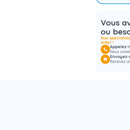
Vous a
ou beso
Nos spécialist
aider !
Appelez-n
Nous somme
Envoyez-
Recevez un