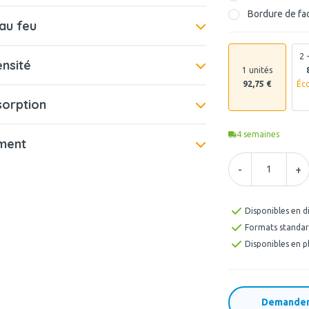
Bordure de fac
au feu
2 
ensité
1 unités
92,75 €
Éc
sorption
4
semaines
ment
-
+
Disponibles en d
Formats standard
Disponibles en p
Demander 