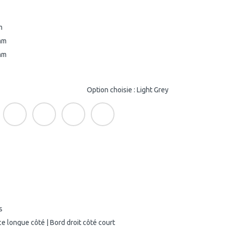
m
mm
mm
Option choisie : Light Grey
s
e longue côté | Bord droit côté court