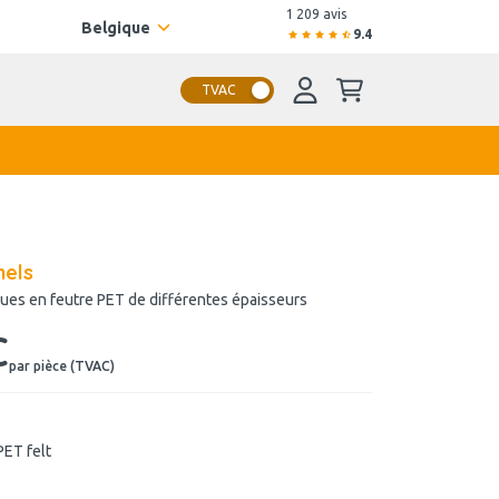
1 209 avis
Belgique
9.4
TVAC
nels
ues en feutre PET de différentes épaisseurs
€
par pièce (TVAC)
PET felt