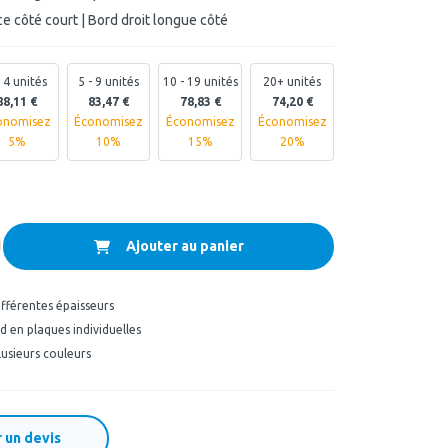
e côté court | Bord droit longue côté
- 4 unités
5 - 9 unités
10 - 19 unités
20+ unités
88,11 €
83,47 €
78,83 €
74,20 €
onomisez
Économisez
Économisez
Économisez
5%
10%
15%
20%
Ajouter au panier
ifférentes épaisseurs
 en plaques individuelles
lusieurs couleurs
un devis