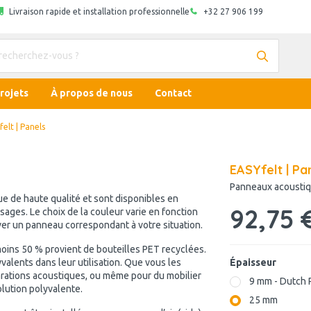
Livraison rapide et installation professionnelle
+32 27 906 199
rojets
À propos de nous
Contact
elt | Panels
EASYfelt | Pa
Panneaux acoustiq
e de haute qualité et sont disponibles en
92,75 
sages. Le choix de la couleur varie en fonction
uver un panneau correspondant à votre situation.
oins 50 % provient de bouteilles PET recyclées.
valents dans leur utilisation. Que vous les
Épaisseur
rations acoustiques, ou même pour du mobilier
9 mm - Dutch 
lution polyvalente.
25 mm