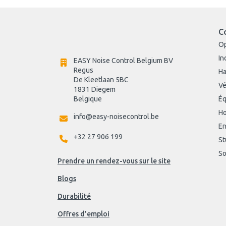
C
O
In
EASY Noise Control Belgium BV
Regus 
Ha
De Kleetlaan 5BC
Vé
1831 Diegem
Belgique
Éq
Ho
info@easy-noisecontrol.be
En
+32 27 906 199
St
So
Prendre un rendez-vous sur le site
Blogs
Durabilité
Offres d'emploi