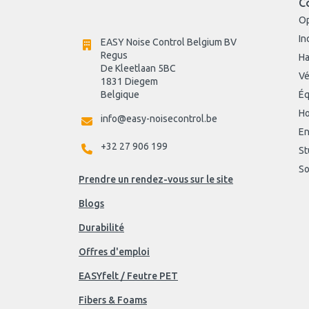
C
O
In
EASY Noise Control Belgium BV
Regus 
Ha
De Kleetlaan 5BC
Vé
1831 Diegem
Belgique
Éq
Ho
info@easy-noisecontrol.be
En
+32 27 906 199
St
So
Prendre un rendez-vous sur le site
Blogs
Durabilité
Offres d'emploi
EASYfelt / Feutre PET
Fibers & Foams