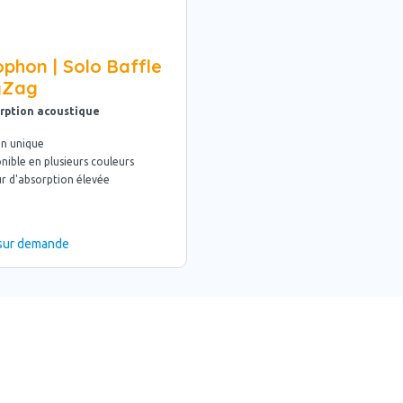
phon | Solo Baffle
gZag
rption acoustique
gn unique
nible en plusieurs couleurs
r d'absorption élevée
 sur demande