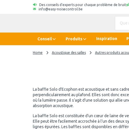
Des conseils d'experts pour chaque problème de bruit
info@easy-noisecontrol.be
Inspiration
P
Conseil
Produits
Home
Acoustique des salles
Autres produits acou
La baffle Solo d’Ecophon est acoustique et sans cadr
perpendiculairement au plafond. Elles sont donc exce
où la lumière passe. Il s’agit d’une solution qui allie 
absorption acoustique.
La baffle Solo est constituée d’un cœur de laine de ve
Elle peut être facilement accrochée à l’un des deux 
lignes épurées. Les baffles sont disponibles en diffé