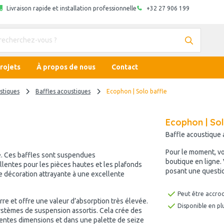
Livraison rapide et installation professionnelle
+32 27 906 199
rojets
À propos de nous
Contact
stiques
Baffles acoustiques
Ecophon | Solo baffle
Ecophon | Sol
Baffle acoustique 
Pour le moment, v
e. Ces baffles sont suspendues
boutique en ligne.
llentes pour les pièces hautes et les plafonds
posant une questio
une décoration attrayante à une excellente
Peut être accroc
rre et offre une valeur d’absorption très élevée.
Disponible en pl
systèmes de suspension assortis. Cela crée des
rentes dimensions et dans une palette de seize