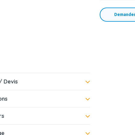
Demander 
 Devis
ons
rs
ge