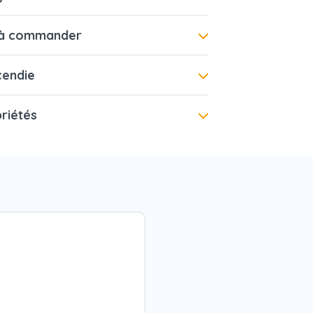
e à commander
cendie
riétés