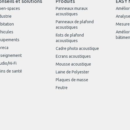
onseils et solutions
Produits
EASY 
pen-spaces
Panneaux muraux
Amélior
acoustiques
dustrie
Analyse
Panneaux de plafond
bitation
Mesure
acoustiques
hicules
Amélior
Ilots de plafond
bâtimen
uipements
acoustiques
reca
Cadre photo acoustique
seignement
Ecrans acoustiques
udio/Hi-Fi
Mousse acoustique
ins de santé
Laine de Polyester
Plaques de masse
Feutre