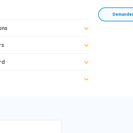
Demander 
ons
rs
rd