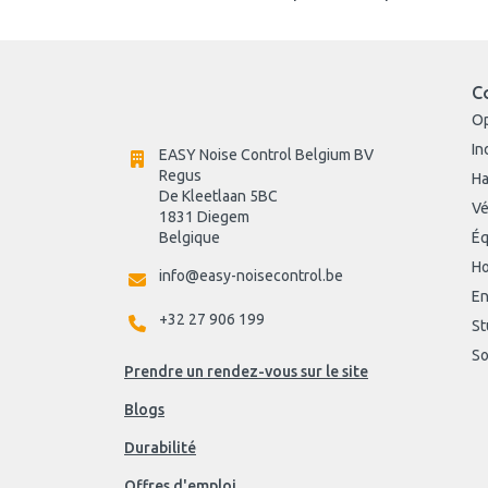
C
O
In
EASY Noise Control Belgium BV
Regus 
Ha
De Kleetlaan 5BC
Vé
1831 Diegem
Belgique
Éq
Ho
info@easy-noisecontrol.be
En
+32 27 906 199
St
So
Prendre un rendez-vous sur le site
Blogs
Durabilité
Offres d'emploi