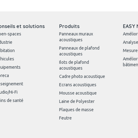
onseils et solutions
Produits
EASY 
pen-spaces
Panneaux muraux
Amélior
acoustiques
dustrie
Analyse
Panneaux de plafond
bitation
Mesure
acoustiques
hicules
Amélior
Ilots de plafond
bâtimen
uipements
acoustiques
reca
Cadre photo acoustique
seignement
Ecrans acoustiques
udio/Hi-Fi
Mousse acoustique
ins de santé
Laine de Polyester
Plaques de masse
Feutre