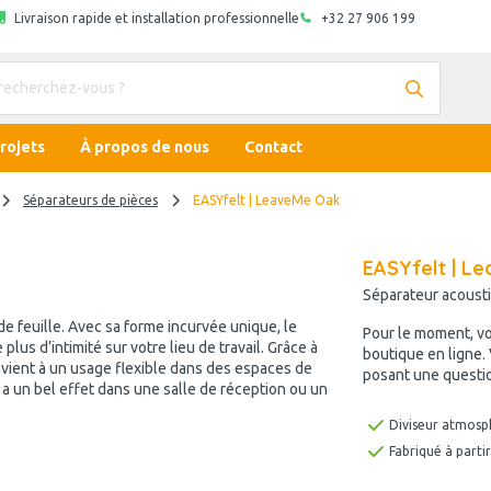
Livraison rapide et installation professionnelle
+32 27 906 199
rojets
À propos de nous
Contact
Séparateurs de pièces
EASYfelt | LeaveMe Oak
EASYfelt | L
Séparateur acousti
e feuille. Avec sa forme incurvée unique, le
Pour le moment, v
us d’intimité sur votre lieu de travail. Grâce à
boutique en ligne.
onvient à un usage flexible dans des espaces de
posant une questio
 a un bel effet dans une salle de réception ou un
Diviseur atmosp
Fabriqué à parti