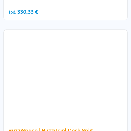
330,33 €
àpd.
BuzziSpace | BuzziTripl Desk Split