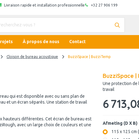
Livraison rapide et installation professionnelle
+32 27 906 199
rojets
À propos de nous
Contact
Cloison de bureau acoustique
BuzziSpace | BuzziTemp
BuzziSpace |
Une protection de
travail
eau qui est disponible avec ou sans plan de
6 713,0
eau et un écran séparés. Une station de travail
eux hauteurs différentes. Cet écran de bureau est
Afmeting (D X B)
zziRough, avec un large choix de couleurs et une
115 x 125 cm (