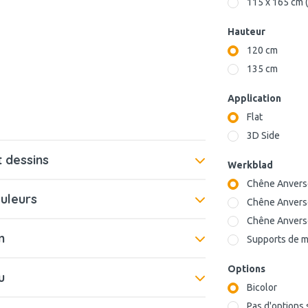
115 x 165 cm 
Hauteur
120 cm
135 cm
Application
Flat
3D Side
 dessins
Werkblad
Chêne Anverso
ouleurs
Chêne Anverso
Chêne Anverso
n
Supports de m
Options
u
Bicolor
Pas d'options