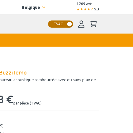
1 209 avis
Belgique
9.3
TVAC
 BuzziTemp
 bureau acoustique rembourrée avec ou sans plan de
8 €
par pièce (TVAC)
S)