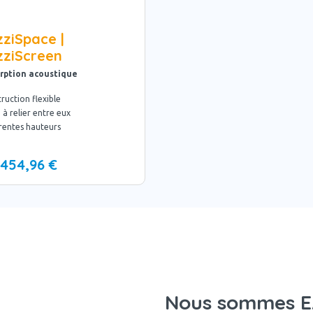
zziSpace |
zziScreen
rption acoustique
ruction flexible
e à relier entre eux
érentes hauteurs
454,96 €
Nous sommes EA