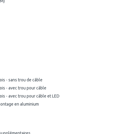
(M)
is - sans trou de câble
is - avec trou pour câble
is - avec trou pour câble et LED
ontage en aluminium
 supplémentaires