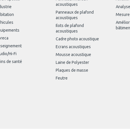
acoustiques
dustrie
Analyse
Panneaux de plafond
bitation
Mesure
acoustiques
hicules
Amélior
Ilots de plafond
bâtimen
uipements
acoustiques
reca
Cadre photo acoustique
seignement
Ecrans acoustiques
udio/Hi-Fi
Mousse acoustique
ins de santé
Laine de Polyester
Plaques de masse
Feutre