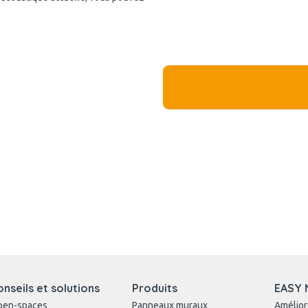
onseils et solutions
Produits
EASY 
pen-spaces
Panneaux muraux
Amélior