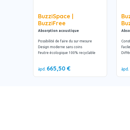
BuzziSpace |
Bu
BuzziFree
Bu
Absorption acoustique
Abso
Possibilité de faire du sur-mesure
Const
Design moderne sans coins
Facil
Feutre écologique 100% recyclable
Diff
665,50 €
àpd.
àpd.