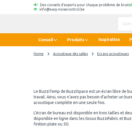
Des conseils d'experts pour chaque problème de bruit
info@easy-noisecontrol.be
Inspiration
P
Conseil
Produits
Home
Acoustique des salles
Ecrans acoustiques
Le BuzziTemp de BuzziSpace est un écran libre de bur
travail. Ainsi, vous n’avez pas besoin d’acheter un bur
acoustique complète en une seule fois.
L’écran de bureau est disponible en trois tailles et d
disponible en ligne dans les tissus BuzziFabric et Bu
finition plate ou 3D.