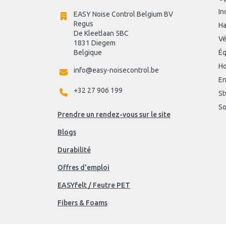
In
EASY Noise Control Belgium BV
Regus 
Ha
De Kleetlaan 5BC
Vé
1831 Diegem
Belgique
Éq
Ho
info@easy-noisecontrol.be
En
+32 27 906 199
St
So
Prendre un rendez-vous sur le site
Blogs
Durabilité
Offres d'emploi
EASYfelt / Feutre PET
Fibers & Foams