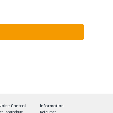
Noise Control
Information
er l'acoustique
Retourner